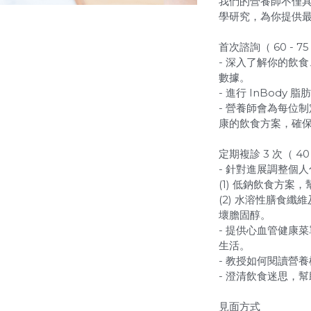
我們的營養師不僅
學研究，為你提供
首次諮詢（ 60 - 75
- 深入了解你的飲
數據。
- 進行 InBod
- 營養師會為每位
康的飲食方案，確
定期複診 3 次（ 40
- 針對進展調整個
(1) 低鈉飲食方案
(2) 水溶性膳食
壞膽固醇。
- 提供心血管健康
生活。
- 教授如何閱讀營
- 澄清飲食迷思，
見面方式