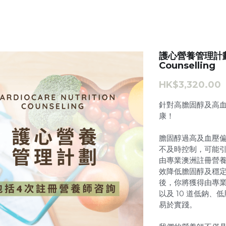
護心營養管理計劃 Ca
Counselling
HK$3,320.00
針對高膽固醇及高
康！
膽固醇過高及血壓
不及時控制，可能
由專業澳洲註冊營
效降低膽固醇及穩
後，你將獲得由專業
以及 10 道低鈉
易於實踐。